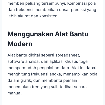
memberi peluang tersembunyi. Kombinasi pola
dan frekuensi memberikan dasar prediksi yang
lebih akurat dan konsisten.
Menggunakan Alat Bantu
Modern
Alat bantu digital seperti spreadsheet,
software analisa, dan aplikasi khusus togel
mempermudah pengolahan data. Alat ini dapat
menghitung frekuensi angka, menampilkan pola
dalam grafik, dan membantu pemain
menemukan tren yang sulit terlihat secara
manual.