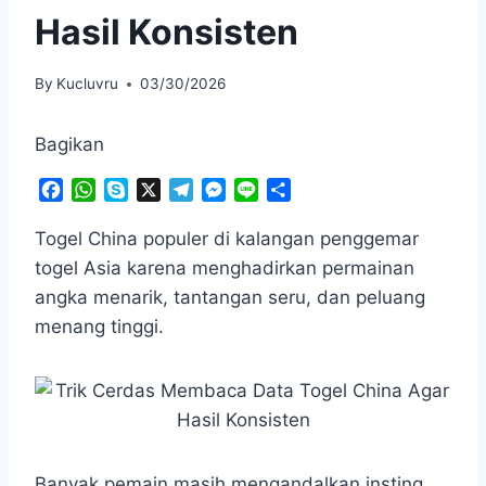
Hasil Konsisten
By
Kucluvru
03/30/2026
Bagikan
F
W
S
X
T
M
L
S
a
h
k
e
e
i
h
c
a
y
l
s
n
a
Togel China populer di kalangan penggemar
e
t
p
e
s
e
r
togel Asia karena menghadirkan permainan
b
s
e
g
e
e
angka menarik, tantangan seru, dan peluang
o
A
r
n
menang tinggi.
o
p
a
g
k
p
m
e
r
Banyak pemain masih mengandalkan insting