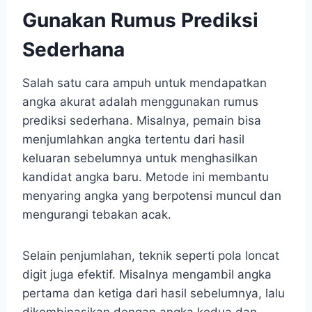
Gunakan Rumus Prediksi
Sederhana
Salah satu cara ampuh untuk mendapatkan
angka akurat adalah menggunakan rumus
prediksi sederhana. Misalnya, pemain bisa
menjumlahkan angka tertentu dari hasil
keluaran sebelumnya untuk menghasilkan
kandidat angka baru. Metode ini membantu
menyaring angka yang berpotensi muncul dan
mengurangi tebakan acak.
Selain penjumlahan, teknik seperti pola loncat
digit juga efektif. Misalnya mengambil angka
pertama dan ketiga dari hasil sebelumnya, lalu
dikombinasikan dengan angka kedua dan