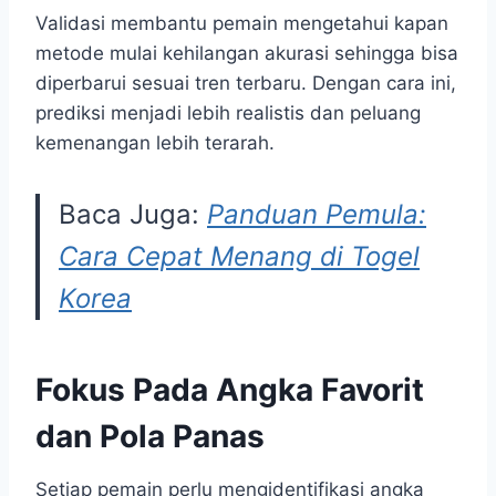
Validasi membantu pemain mengetahui kapan
metode mulai kehilangan akurasi sehingga bisa
diperbarui sesuai tren terbaru. Dengan cara ini,
prediksi menjadi lebih realistis dan peluang
kemenangan lebih terarah.
Baca Juga:
Panduan Pemula:
Cara Cepat Menang di Togel
Korea
Fokus Pada Angka Favorit
dan Pola Panas
Setiap pemain perlu mengidentifikasi angka