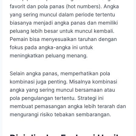
favorit dan pola panas (hot numbers). Angka
yang sering muncul dalam periode tertentu
biasanya menjadi angka panas dan memiliki
peluang lebih besar untuk muncul kembali.
Pemain bisa menyesuaikan taruhan dengan
fokus pada angka-angka ini untuk
meningkatkan peluang menang.
Selain angka panas, memperhatikan pola
kombinasi juga penting. Misalnya kombinasi
angka yang sering muncul bersamaan atau
pola pengulangan tertentu. Strategi ini
membuat pemasangan angka lebih terarah dan
mengurangi risiko tebakan sembarangan.