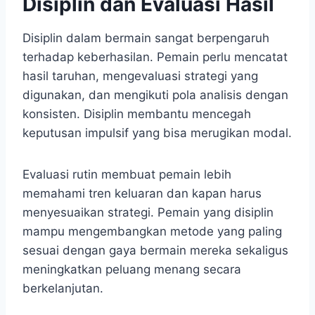
Disiplin dan Evaluasi Hasil
Disiplin dalam bermain sangat berpengaruh
terhadap keberhasilan. Pemain perlu mencatat
hasil taruhan, mengevaluasi strategi yang
digunakan, dan mengikuti pola analisis dengan
konsisten. Disiplin membantu mencegah
keputusan impulsif yang bisa merugikan modal.
Evaluasi rutin membuat pemain lebih
memahami tren keluaran dan kapan harus
menyesuaikan strategi. Pemain yang disiplin
mampu mengembangkan metode yang paling
sesuai dengan gaya bermain mereka sekaligus
meningkatkan peluang menang secara
berkelanjutan.