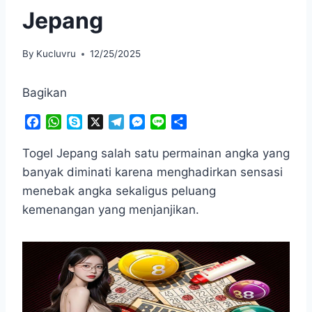
Jepang
By
Kucluvru
12/25/2025
Bagikan
F
W
S
X
T
M
L
S
a
h
k
e
e
i
h
c
a
y
l
s
n
a
Togel Jepang salah satu permainan angka yang
e
t
p
e
s
e
r
banyak diminati karena menghadirkan sensasi
b
s
e
g
e
e
menebak angka sekaligus peluang
o
A
r
n
kemenangan yang menjanjikan.
o
p
a
g
k
p
m
e
r