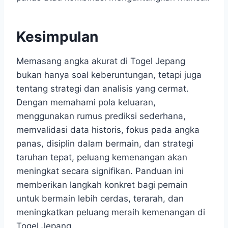
Kesimpulan
Memasang angka akurat di Togel Jepang
bukan hanya soal keberuntungan, tetapi juga
tentang strategi dan analisis yang cermat.
Dengan memahami pola keluaran,
menggunakan rumus prediksi sederhana,
memvalidasi data historis, fokus pada angka
panas, disiplin dalam bermain, dan strategi
taruhan tepat, peluang kemenangan akan
meningkat secara signifikan. Panduan ini
memberikan langkah konkret bagi pemain
untuk bermain lebih cerdas, terarah, dan
meningkatkan peluang meraih kemenangan di
Togel Jepang.