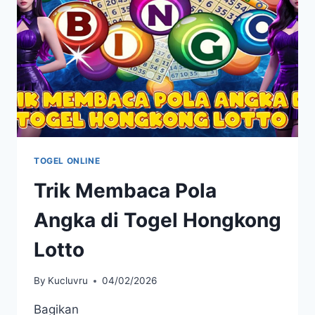
TOGEL ONLINE
Trik Membaca Pola
Angka di Togel Hongkong
Lotto
By
Kucluvru
04/02/2026
Bagikan