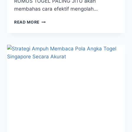
RUMUS TOGEL PALING JITU akan
membahas cara efektif mengolah…
CARA
READ MORE
EFEKTIF
MENGOLAH
STATISTIK
TOGEL
MACAU
UNTUK
PREDIKSI
TEPAT