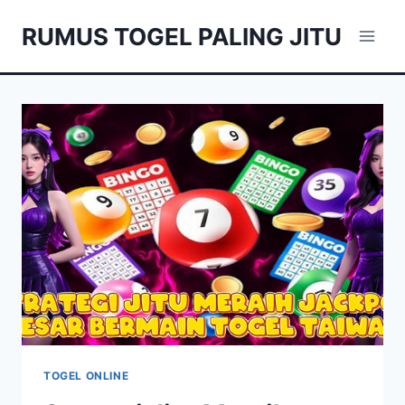
Skip
RUMUS TOGEL PALING JITU
to
content
TOGEL ONLINE