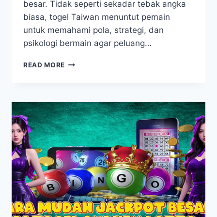
besar. Tidak seperti sekadar tebak angka
biasa, togel Taiwan menuntut pemain
untuk memahami pola, strategi, dan
psikologi bermain agar peluang…
STRATEGI
READ MORE
JITU
MERAIH
JACKPOT
BESAR
BERMAIN
TOGEL
TAIWAN