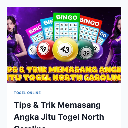
ANGKA
DI
TOGEL
HONGKONG
LOTTO
TOGEL ONLINE
Tips & Trik Memasang
Angka Jitu Togel North