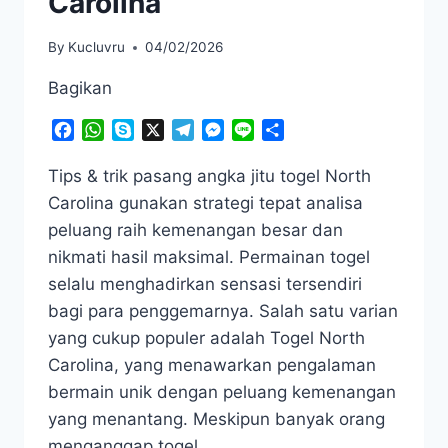
Carolina
By
Kucluvru
04/02/2026
Bagikan
Facebook
WhatsApp
Skype
X
Telegram
Messenger
Line
Share
Tips & trik pasang angka jitu togel North
Carolina gunakan strategi tepat analisa
peluang raih kemenangan besar dan
nikmati hasil maksimal. Permainan togel
selalu menghadirkan sensasi tersendiri
bagi para penggemarnya. Salah satu varian
yang cukup populer adalah Togel North
Carolina, yang menawarkan pengalaman
bermain unik dengan peluang kemenangan
yang menantang. Meskipun banyak orang
menganggap togel…