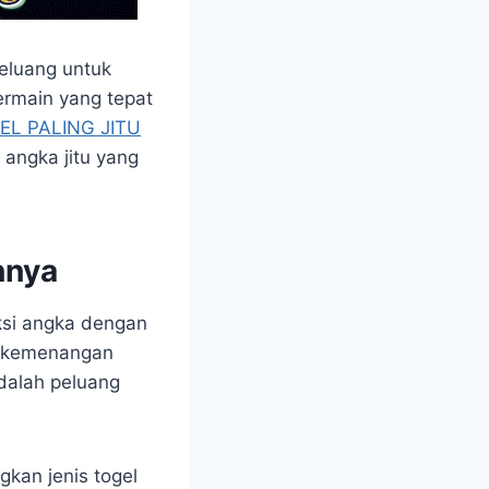
peluang untuk
ermain yang tepat
L PALING JITU
angka jitu yang
nnya
ksi angka dengan
na kemenangan
adalah peluang
gkan jenis togel