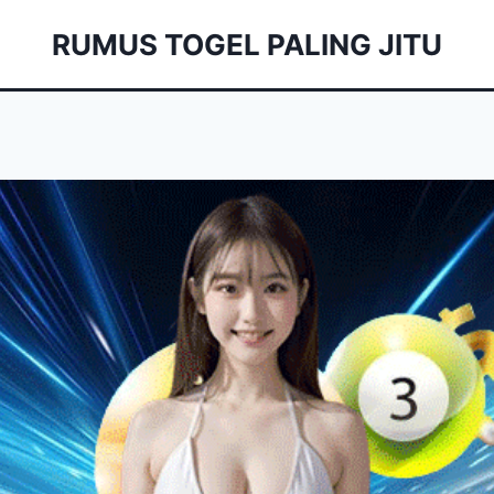
RUMUS TOGEL PALING JITU