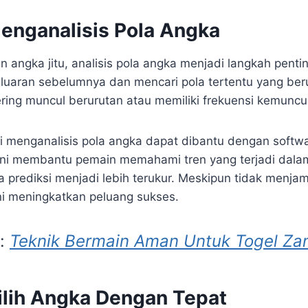
Menganalisis Pola Angka
angka jitu, analisis pola angka menjadi langkah pentin
eluaran sebelumnya dan mencari pola tertentu yang beru
ring muncul berurutan atau memiliki frekuensi kemuncul
egi menganalisis pola angka dapat dibantu dengan softw
ini membantu pemain memahami tren yang terjadi dala
ga prediksi menjadi lebih terukur. Meskipun tidak menj
ini meningkatkan peluang sukses.
a:
Teknik Bermain Aman Untuk Togel Za
lih Angka Dengan Tepat