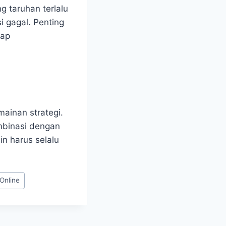
 taruhan terlalu
i gagal. Penting
tap
ainan strategi.
mbinasi dengan
n harus selalu
Online