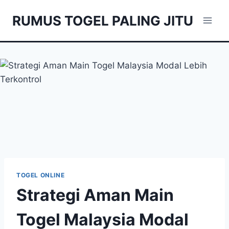
Skip
RUMUS TOGEL PALING JITU
to
content
TOGEL ONLINE
Strategi Aman Main
Togel Malaysia Modal