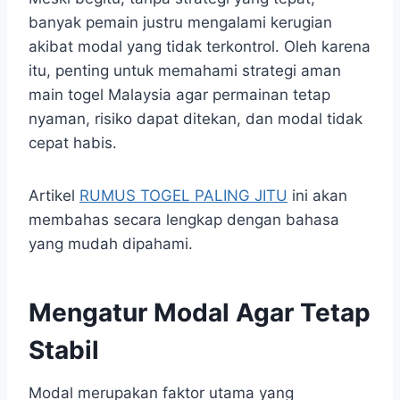
banyak pemain justru mengalami kerugian
akibat modal yang tidak terkontrol. Oleh karena
itu, penting untuk memahami strategi aman
main togel Malaysia agar permainan tetap
nyaman, risiko dapat ditekan, dan modal tidak
cepat habis.
Artikel
RUMUS TOGEL PALING JITU
ini akan
membahas secara lengkap dengan bahasa
yang mudah dipahami.
Mengatur Modal Agar Tetap
Stabil
Modal merupakan faktor utama yang