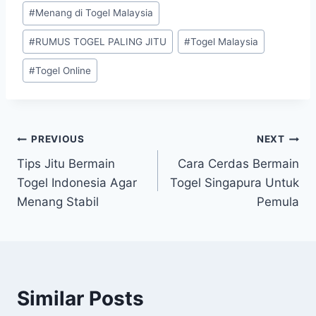
Post
#
Menang di Togel Malaysia
Tags:
#
RUMUS TOGEL PALING JITU
#
Togel Malaysia
#
Togel Online
Post
PREVIOUS
NEXT
Tips Jitu Bermain
Cara Cerdas Bermain
navigation
Togel Indonesia Agar
Togel Singapura Untuk
Menang Stabil
Pemula
Similar Posts