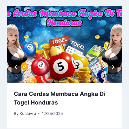
Cara Cerdas Membaca Angka Di
Togel Honduras
By
Kucluvru
12/25/2025