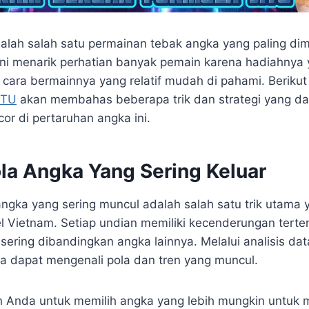
alah salah satu permainan tebak angka yang paling dim
ini menarik perhatian banyak pemain karena hadiahnya
cara bermainnya yang relatif mudah di pahami. Berikut 
ITU
akan membahas beberapa trik dan strategi yang 
r di pertaruhan angka ini.
la Angka Yang Sering Keluar
gka yang sering muncul adalah salah satu trik utama 
l Vietnam. Setiap undian memiliki kecenderungan tert
 sering dibandingkan angka lainnya. Melalui analisis dat
 dapat mengenali pola dan tren yang muncul.
 Anda untuk memilih angka yang lebih mungkin untuk 