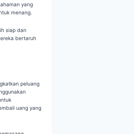
emahaman yang
ntuk menang.
ih siap dan
ereka bertaruh
ngkatkan peluang
enggunakan
untuk
embali uang yang
 memasang