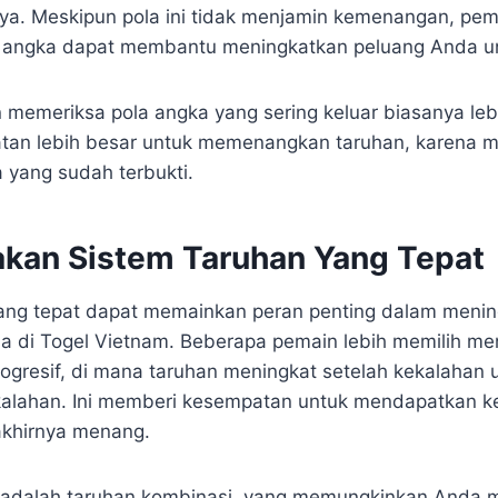
nya. Meskipun pola ini tidak menjamin kemenangan, p
en angka dapat membantu meningkatkan peluang Anda u
n memeriksa pola angka yang sering keluar biasanya leb
tan lebih besar untuk memenangkan taruhan, karena m
 yang sudah terbukti.
an Sistem Taruhan Yang Tepat
ang tepat dapat memainkan peran penting dalam meni
 di Togel Vietnam. Beberapa pemain lebih memilih m
rogresif, di mana taruhan meningkat setelah kekalahan 
alahan. Ini memberi kesempatan untuk mendapatkan k
 akhirnya menang.
ya adalah taruhan kombinasi, yang memungkinkan Anda