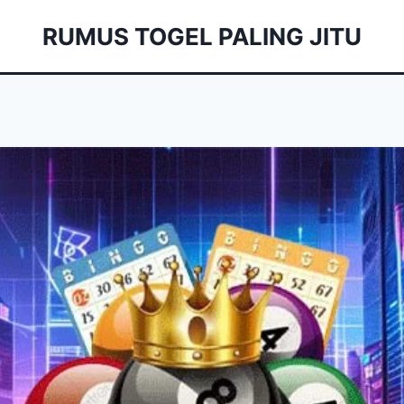
RUMUS TOGEL PALING JITU