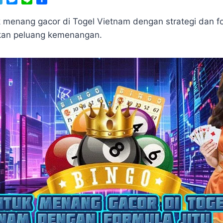
e
e
i
h
l
s
n
a
ntuk menang gacor di Togel Vietnam dengan strategi dan 
e
s
e
r
kan peluang kemenangan.
g
e
e
r
n
a
g
m
e
r