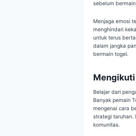
sebelum bermain 
Menjaga emosi te
menghindari keka
untuk terus bert
dalam jangka pan
bermain togel.
Mengikuti
Belajar dari pen
Banyak pemain T
mengenai cara be
strategi taruhan.
komunitas.