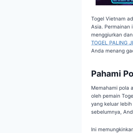
Togel Vietnam ad
Asia. Permainan 
menggiurkan dan 
TOGEL PALING J
Anda menang gaco
Pahami Po
Memahami pola an
oleh pemain Toge
yang keluar lebih
sebelumnya, Anda
Ini memungkinkan