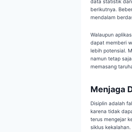
data statistik d
berikutnya. Beber
mendalam berdas
Walaupun aplikas
dapat memberi 
lebih potensial.
namun tetap saja
memasang taruh
Menjaga D
Disiplin adalah 
karena tidak dap
terus mengejar k
siklus kekalahan.