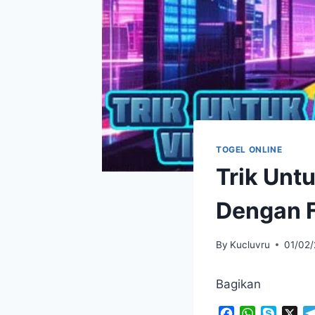
TOGEL ONLINE
Trik Unt
Dengan F
By
Kucluvru
01/02
Bagikan
F
W
S
X