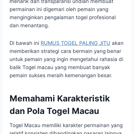
menarik dan transparansi undian membuat
permainan ini digemari oleh pemain yang
menginginkan pengalaman togel profesional
dan menantang.
Di bawah ini
RUMUS TOGEL PALING JITU
akan
memberikan strategi cara bermain yang benar
untuk pemain yang ingin mengetahui rahasia di
balik Togel macau yang membuat banyak
pemain sukses meraih kemenangan besar.
Memahami Karakteristik
dan Pola Togel Macau
Togel Macau memiliki karakter permainan yang
relatif konsisten dibandingkan pasaran lainnya.