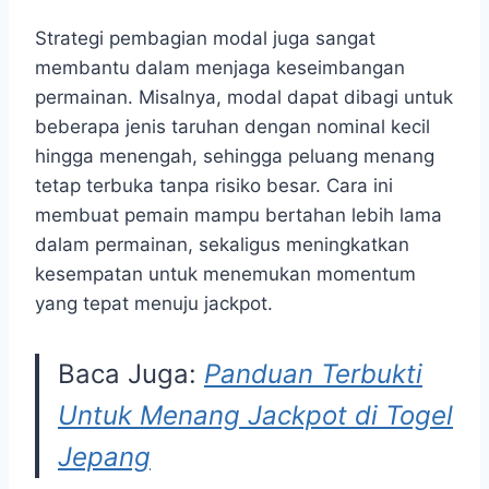
Strategi pembagian modal juga sangat
membantu dalam menjaga keseimbangan
permainan. Misalnya, modal dapat dibagi untuk
beberapa jenis taruhan dengan nominal kecil
hingga menengah, sehingga peluang menang
tetap terbuka tanpa risiko besar. Cara ini
membuat pemain mampu bertahan lebih lama
dalam permainan, sekaligus meningkatkan
kesempatan untuk menemukan momentum
yang tepat menuju jackpot.
Baca Juga:
Panduan Terbukti
Untuk Menang Jackpot di Togel
Jepang