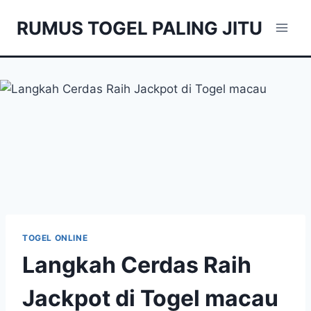
Skip
RUMUS TOGEL PALING JITU
to
content
TOGEL ONLINE
Langkah Cerdas Raih
Jackpot di Togel macau