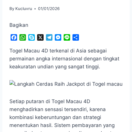
By
Kucluvru
01/01/2026
Bagikan
F
W
S
X
T
M
L
S
a
h
k
e
e
i
h
c
a
y
l
s
n
a
Togel Macau 4D terkenal di Asia sebagai
e
t
p
e
s
e
r
permainan angka internasional dengan tingkat
b
s
e
g
e
e
keakuratan undian yang sangat tinggi.
o
A
r
n
o
p
a
g
k
p
m
e
r
Setiap putaran di Togel Macau 4D
menghadirkan sensasi tersendiri, karena
kombinasi keberuntungan dan strategi
menentukan hasil. Sistem pembayaran yang