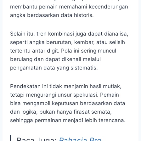
membantu pemain memahami kecenderungan
angka berdasarkan data historis.
Selain itu, tren kombinasi juga dapat dianalisa,
seperti angka berurutan, kembar, atau selisih
tertentu antar digit. Pola ini sering muncul
berulang dan dapat dikenali melalui
pengamatan data yang sistematis.
Pendekatan ini tidak menjamin hasil mutlak,
tetapi mengurangi unsur spekulasi. Pemain
bisa mengambil keputusan berdasarkan data
dan logika, bukan hanya firasat semata,
sehingga permainan menjadi lebih terencana.
Baca Juga:
Rahasia Pro