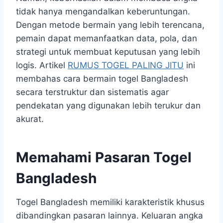
tidak hanya mengandalkan keberuntungan.
Dengan metode bermain yang lebih terencana,
pemain dapat memanfaatkan data, pola, dan
strategi untuk membuat keputusan yang lebih
logis. Artikel
RUMUS TOGEL PALING JITU
ini
membahas cara bermain togel Bangladesh
secara terstruktur dan sistematis agar
pendekatan yang digunakan lebih terukur dan
akurat.
Memahami Pasaran Togel
Bangladesh
Togel Bangladesh memiliki karakteristik khusus
dibandingkan pasaran lainnya. Keluaran angka