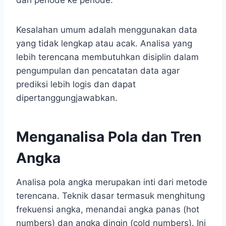
dari periode ke periode.
Kesalahan umum adalah menggunakan data
yang tidak lengkap atau acak. Analisa yang
lebih terencana membutuhkan disiplin dalam
pengumpulan dan pencatatan data agar
prediksi lebih logis dan dapat
dipertanggungjawabkan.
Menganalisa Pola dan Tren
Angka
Analisa pola angka merupakan inti dari metode
terencana. Teknik dasar termasuk menghitung
frekuensi angka, menandai angka panas (hot
numbers) dan angka dingin (cold numbers). Ini