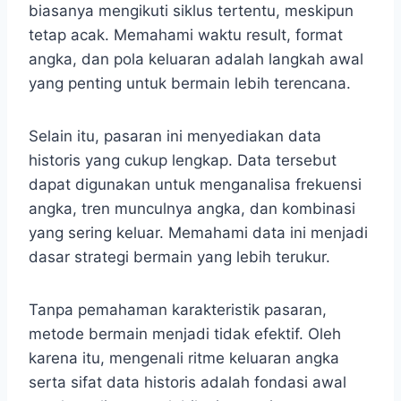
biasanya mengikuti siklus tertentu, meskipun
tetap acak. Memahami waktu result, format
angka, dan pola keluaran adalah langkah awal
yang penting untuk bermain lebih terencana.
Selain itu, pasaran ini menyediakan data
historis yang cukup lengkap. Data tersebut
dapat digunakan untuk menganalisa frekuensi
angka, tren munculnya angka, dan kombinasi
yang sering keluar. Memahami data ini menjadi
dasar strategi bermain yang lebih terukur.
Tanpa pemahaman karakteristik pasaran,
metode bermain menjadi tidak efektif. Oleh
karena itu, mengenali ritme keluaran angka
serta sifat data historis adalah fondasi awal