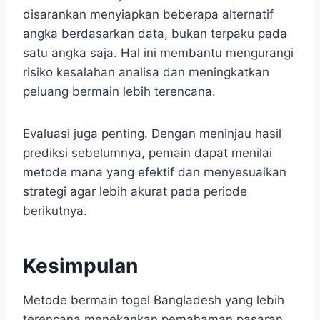
disarankan menyiapkan beberapa alternatif
angka berdasarkan data, bukan terpaku pada
satu angka saja. Hal ini membantu mengurangi
risiko kesalahan analisa dan meningkatkan
peluang bermain lebih terencana.
Evaluasi juga penting. Dengan meninjau hasil
prediksi sebelumnya, pemain dapat menilai
metode mana yang efektif dan menyesuaikan
strategi agar lebih akurat pada periode
berikutnya.
Kesimpulan
Metode bermain togel Bangladesh yang lebih
terencana menekankan pemahaman pasaran,