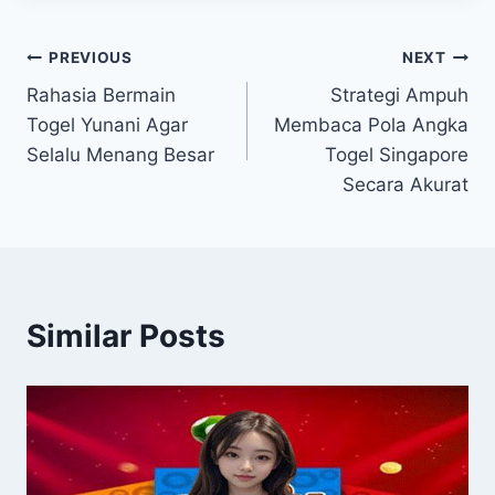
Post
PREVIOUS
NEXT
Rahasia Bermain
Strategi Ampuh
navigation
Togel Yunani Agar
Membaca Pola Angka
Selalu Menang Besar
Togel Singapore
Secara Akurat
Similar Posts