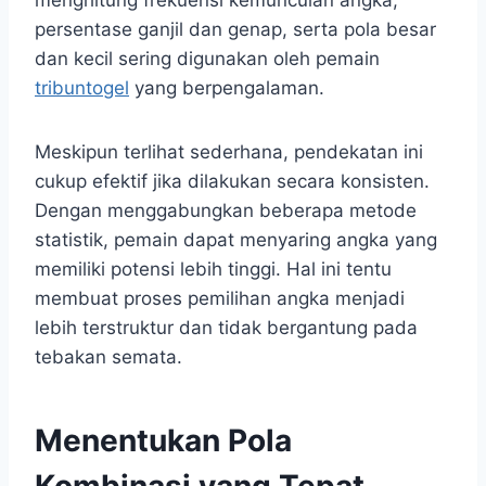
persentase ganjil dan genap, serta pola besar
dan kecil sering digunakan oleh pemain
tribuntogel
yang berpengalaman.
Meskipun terlihat sederhana, pendekatan ini
cukup efektif jika dilakukan secara konsisten.
Dengan menggabungkan beberapa metode
statistik, pemain dapat menyaring angka yang
memiliki potensi lebih tinggi. Hal ini tentu
membuat proses pemilihan angka menjadi
lebih terstruktur dan tidak bergantung pada
tebakan semata.
Menentukan Pola
Kombinasi yang Tepat