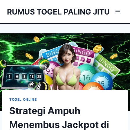
Skip
RUMUS TOGEL PALING JITU
to
content
TOGEL ONLINE
Strategi Ampuh
Menembus Jackpot di