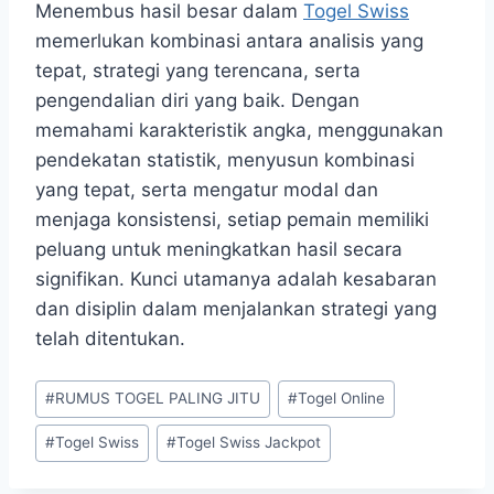
Menembus hasil besar dalam
Togel Swiss
memerlukan kombinasi antara analisis yang
tepat, strategi yang terencana, serta
pengendalian diri yang baik. Dengan
memahami karakteristik angka, menggunakan
pendekatan statistik, menyusun kombinasi
yang tepat, serta mengatur modal dan
menjaga konsistensi, setiap pemain memiliki
peluang untuk meningkatkan hasil secara
signifikan. Kunci utamanya adalah kesabaran
dan disiplin dalam menjalankan strategi yang
telah ditentukan.
Post
#
RUMUS TOGEL PALING JITU
#
Togel Online
Tags:
#
Togel Swiss
#
Togel Swiss Jackpot