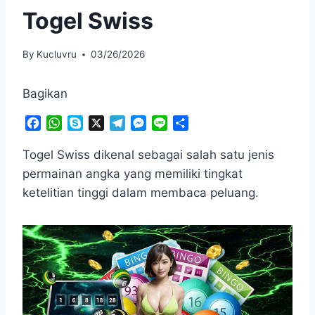
Togel Swiss
By
Kucluvru
03/26/2026
Bagikan
F
W
S
X
T
M
L
S
a
h
k
e
e
i
h
c
a
y
l
s
n
a
Togel Swiss dikenal sebagai salah satu jenis
e
t
p
e
s
e
r
permainan angka yang memiliki tingkat
b
s
e
g
e
e
ketelitian tinggi dalam membaca peluang.
o
A
r
n
o
p
a
g
k
p
m
e
r