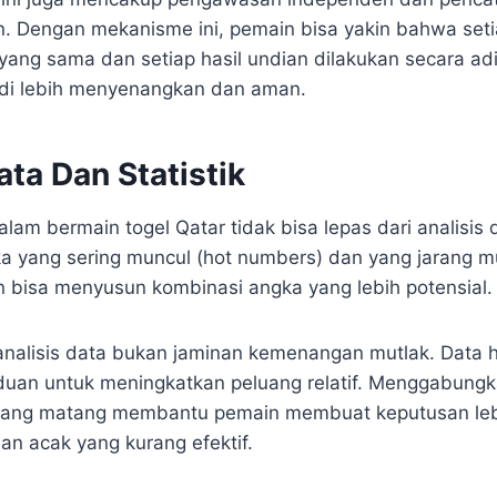
n. Dengan mekanisme ini, pemain bisa yakin bahwa seti
yang sama dan setiap hasil undian dilakukan secara adi
di lebih menyenangkan dan aman.
ata Dan Statistik
alam bermain togel Qatar tidak bisa lepas dari analisis
a yang sering muncul (hot numbers) dan yang jarang m
 bisa menyusun kombinasi angka yang lebih potensial.
analisis data bukan jaminan kemenangan mutlak. Data 
an untuk meningkatkan peluang relatif. Menggabungka
 yang matang membantu pemain membuat keputusan leb
an acak yang kurang efektif.