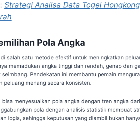
a:
Strategi Analisa Data Togel Hongkon
arah
Pemilihan Pola Angka
di salah satu metode efektif untuk meningkatkan pelu
sanya memadukan angka tinggi dan rendah, genap dan gan
at seimbang. Pendekatan ini membantu pemain mengura
n peluang menang secara konsisten.
in bisa menyesuaikan pola angka dengan tren angka dar
gabungkan pola dengan analisis statistik membuat str
 dan logis, sehingga keputusan yang diambil bukan han