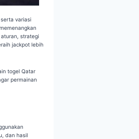
serta variasi
n, memenangkan
turan, strategi
aih jackpot lebih
n togel Qatar
agar permainan
nggunakan
, dan hasil