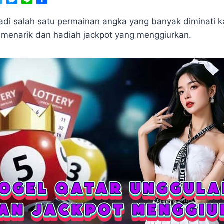
e
e
i
h
l
s
n
a
adi salah satu permainan angka yang banyak diminati 
e
s
e
r
menarik dan hadiah jackpot yang menggiurkan.
g
e
e
r
n
a
g
m
e
r