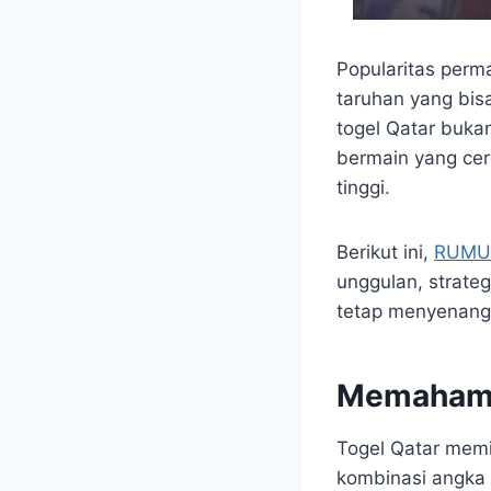
Popularitas perma
taruhan yang bis
togel Qatar buka
bermain yang cer
tinggi.
Berikut ini,
RUMUS
unggulan, strate
tetap menyenang
Memahami 
Togel Qatar mem
kombinasi angka d