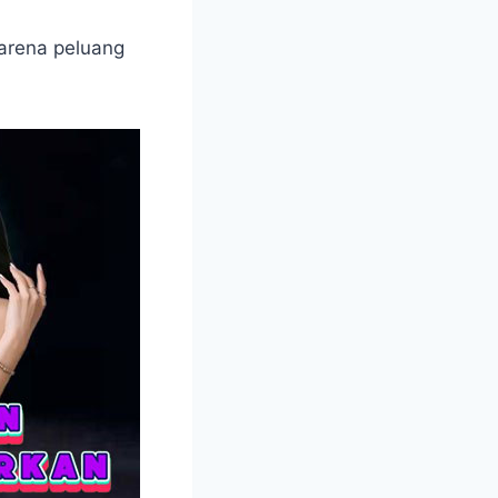
karena peluang