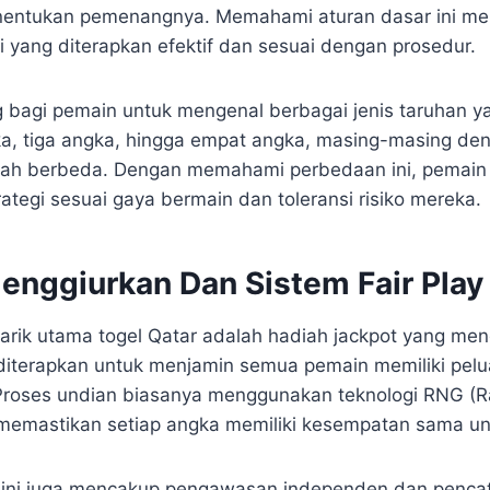
nentukan pemenangnya. Memahami aturan dasar ini men
i yang diterapkan efektif dan sesuai dengan prosedur.
ng bagi pemain untuk mengenal berbagai jenis taruhan y
a, tiga angka, hingga empat angka, masing-masing de
ah berbeda. Dengan memahami perbedaan ini, pemain 
ategi sesuai gaya bermain dan toleransi risiko mereka.
enggiurkan Dan Sistem Fair Play
tarik utama togel Qatar adalah hadiah jackpot yang men
 diterapkan untuk menjamin semua pemain memiliki pelu
 Proses undian biasanya menggunakan teknologi RNG 
memastikan setiap angka memiliki kesempatan sama un
em ini juga mencakup pengawasan independen dan pencat