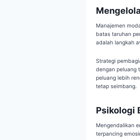
Mengelola
Manajemen modal 
batas taruhan pe
adalah langkah a
Strategi pembagi
dengan peluang t
peluang lebih ren
tetap seimbang.
Psikologi 
Mengendalikan em
terpancing emosi