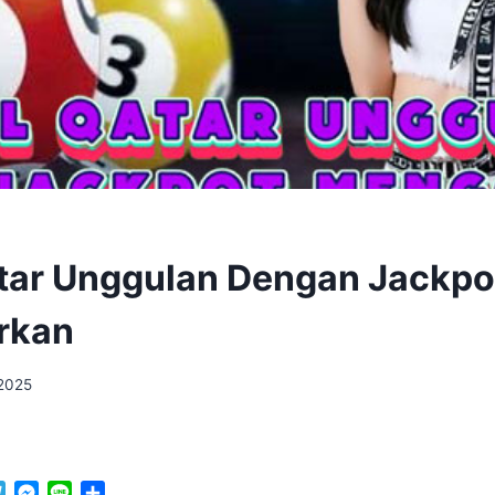
tar Unggulan Dengan Jackpo
rkan
2025
T
M
L
S