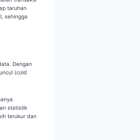
ap taruhan
l, sehingga
 data. Dengan
uncul (cold
hanya
n statistik
ih terukur dan