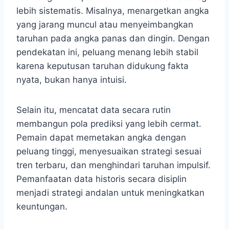
lebih sistematis. Misalnya, menargetkan angka
yang jarang muncul atau menyeimbangkan
taruhan pada angka panas dan dingin. Dengan
pendekatan ini, peluang menang lebih stabil
karena keputusan taruhan didukung fakta
nyata, bukan hanya intuisi.
Selain itu, mencatat data secara rutin
membangun pola prediksi yang lebih cermat.
Pemain dapat memetakan angka dengan
peluang tinggi, menyesuaikan strategi sesuai
tren terbaru, dan menghindari taruhan impulsif.
Pemanfaatan data historis secara disiplin
menjadi strategi andalan untuk meningkatkan
keuntungan.