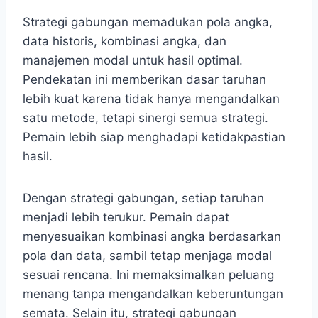
Strategi gabungan memadukan pola angka,
data historis, kombinasi angka, dan
manajemen modal untuk hasil optimal.
Pendekatan ini memberikan dasar taruhan
lebih kuat karena tidak hanya mengandalkan
satu metode, tetapi sinergi semua strategi.
Pemain lebih siap menghadapi ketidakpastian
hasil.
Dengan strategi gabungan, setiap taruhan
menjadi lebih terukur. Pemain dapat
menyesuaikan kombinasi angka berdasarkan
pola dan data, sambil tetap menjaga modal
sesuai rencana. Ini memaksimalkan peluang
menang tanpa mengandalkan keberuntungan
semata. Selain itu, strategi gabungan