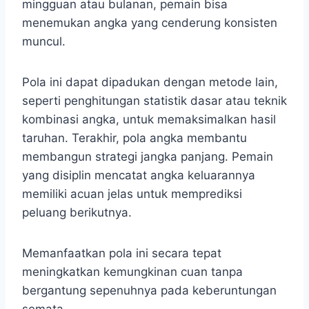
mingguan atau bulanan, pemain bisa
menemukan angka yang cenderung konsisten
muncul.
Pola ini dapat dipadukan dengan metode lain,
seperti penghitungan statistik dasar atau teknik
kombinasi angka, untuk memaksimalkan hasil
taruhan. Terakhir, pola angka membantu
membangun strategi jangka panjang. Pemain
yang disiplin mencatat angka keluarannya
memiliki acuan jelas untuk memprediksi
peluang berikutnya.
Memanfaatkan pola ini secara tepat
meningkatkan kemungkinan cuan tanpa
bergantung sepenuhnya pada keberuntungan
semata.