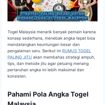
Togel Malaysia menarik banyak pemain karena
konsep sederhana, menebak angka tepat bisa
mendatangkan keuntungan besar dan
pengalaman seru. Berikut ini
RUMUS TOGEL
PALING JITU
akan membahas strategi ampuh,
tips, dan metode jitu agar peluang menang
pertaruhan angka ini lebih maksimal dan
konsisten.
Pahami Pola Angka Togel
Malaysia