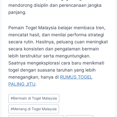
mendorong disiplin dan perencanaan jangka
panjang.
Pemain Togel Malaysia belajar membaca tren,
mencatat hasil, dan menilai performa strategi
secara rutin. Hasilnya, peluang cuan meningkat
secara konsisten dan pengalaman bermain
lebih terstruktur serta menguntungkan.
Saatnya mengeksplorasi cara baru menikmati
togel dengan suasana taruhan yang lebih
menegangkan, hanya di
RUMUS TOGEL
PALING JITU
.
Post
#
Bermain di Togel Malaysia
Tags:
#
Menang di Togel Malaysia