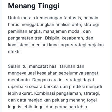
Menang Tinggi
Untuk meraih kemenangan fantastis, pemain
harus menggabungkan analisis data, strategi
pemilihan angka, manajemen modal, dan
pengamatan tren. Disiplin, kesabaran, dan
konsistensi menjadi kunci agar strategi berjalan
efektif.
Selain itu, mencatat hasil taruhan dan
mengevaluasi kesalahan sebelumnya sangat
membantu. Dengan cara ini, strategi dapat
diperbaiki secara berkala dan prediksi menjadi
lebih akurat. Kombinasi pengalaman, strategi,
dan data menjadikan peluang menang togel
Inggris lebih tinggi dan permainan lebih