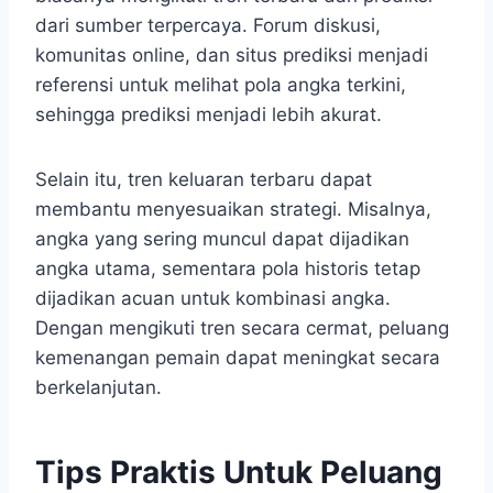
dari sumber terpercaya. Forum diskusi,
komunitas online, dan situs prediksi menjadi
referensi untuk melihat pola angka terkini,
sehingga prediksi menjadi lebih akurat.
Selain itu, tren keluaran terbaru dapat
membantu menyesuaikan strategi. Misalnya,
angka yang sering muncul dapat dijadikan
angka utama, sementara pola historis tetap
dijadikan acuan untuk kombinasi angka.
Dengan mengikuti tren secara cermat, peluang
kemenangan pemain dapat meningkat secara
berkelanjutan.
Tips Praktis Untuk Peluang