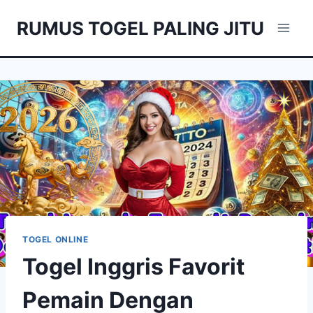
Skip
RUMUS TOGEL PALING JITU
to
content
TOGEL ONLINE
Togel Inggris Favorit
Pemain Dengan