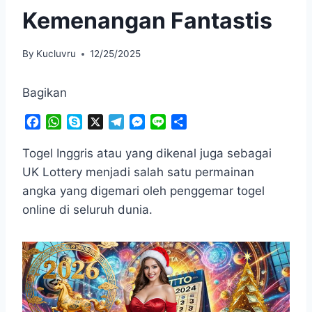
Kemenangan Fantastis
By
Kucluvru
12/25/2025
Bagikan
F
W
S
X
T
M
L
S
a
h
k
e
e
i
h
c
a
y
l
s
n
a
Togel Inggris atau yang dikenal juga sebagai
e
t
p
e
s
e
r
UK Lottery menjadi salah satu permainan
b
s
e
g
e
e
angka yang digemari oleh penggemar togel
o
A
r
n
online di seluruh dunia.
o
p
a
g
k
p
m
e
r