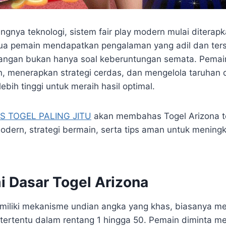
ngnya teknologi, sistem fair play modern mulai diterap
a pemain mendapatkan pengalaman yang adil dan terst
angan bukan hanya soal keberuntungan semata. Pemai
 menerapkan strategi cerdas, dan mengelola taruhan 
lebih tinggi untuk meraih hasil optimal.
 TOGEL PALING JITU
akan membahas Togel Arizona t
modern, strategi bermain, serta tips aman untuk mening
Dasar Togel Arizona
emiliki mekanisme undian angka yang khas, biasanya 
tertentu dalam rentang 1 hingga 50. Pemain diminta me