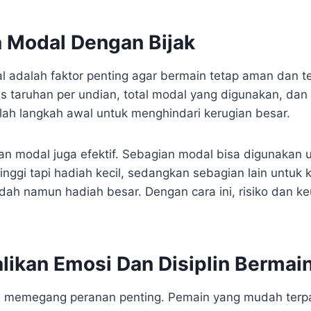
 Modal Dengan Bijak
adalah faktor penting agar bermain tetap aman dan te
 taruhan per undian, total modal yang digunakan, dan 
h langkah awal untuk menghindari kerugian besar.
an modal juga efektif. Sebagian modal bisa digunakan 
inggi tapi hadiah kecil, sedangkan sebagian lain untuk
ndah namun hadiah besar. Dengan cara ini, risiko dan k
ikan Emosi Dan Disiplin Bermai
in memegang peranan penting. Pemain yang mudah terp