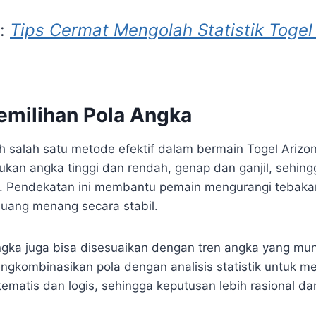
a:
Tips Cermat Mengolah Statistik Togel
Pemilihan Pola Angka
 salah satu metode efektif dalam bermain Togel Arizona
an angka tinggi dan rendah, genap dan ganjil, sehing
g. Pendekatan ini membantu pemain mengurangi tebaka
uang menang secara stabil.
 angka juga bisa disesuaikan dengan tren angka yang mu
gkombinasikan pola dengan analisis statistik untuk m
tematis dan logis, sehingga keputusan lebih rasional d