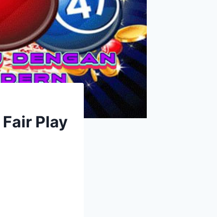
Fair Play