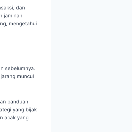
nsaksi, dan
n jaminan
ang, mengetahui
an sebelumnya.
 jarang muncul
kan panduan
ategi yang bijak
n acak yang