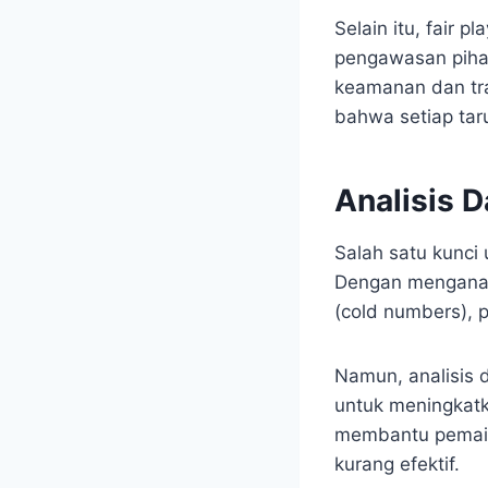
Selain itu, fair 
pengawasan piha
keamanan dan tr
bahwa setiap taru
Analisis D
Salah satu kunci
Dengan menganali
(cold numbers), 
Namun, analisis
untuk meningkatk
membantu pemain
kurang efektif.