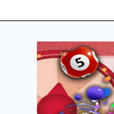
Skip
to
content