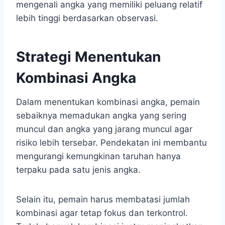
mengenali angka yang memiliki peluang relatif
lebih tinggi berdasarkan observasi.
Strategi Menentukan
Kombinasi Angka
Dalam menentukan kombinasi angka, pemain
sebaiknya memadukan angka yang sering
muncul dan angka yang jarang muncul agar
risiko lebih tersebar. Pendekatan ini membantu
mengurangi kemungkinan taruhan hanya
terpaku pada satu jenis angka.
Selain itu, pemain harus membatasi jumlah
kombinasi agar tetap fokus dan terkontrol.