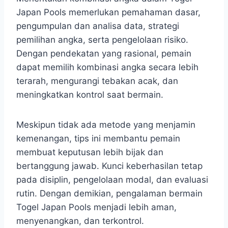
Japan Pools memerlukan pemahaman dasar,
pengumpulan dan analisa data, strategi
pemilihan angka, serta pengelolaan risiko.
Dengan pendekatan yang rasional, pemain
dapat memilih kombinasi angka secara lebih
terarah, mengurangi tebakan acak, dan
meningkatkan kontrol saat bermain.
Meskipun tidak ada metode yang menjamin
kemenangan, tips ini membantu pemain
membuat keputusan lebih bijak dan
bertanggung jawab. Kunci keberhasilan tetap
pada disiplin, pengelolaan modal, dan evaluasi
rutin. Dengan demikian, pengalaman bermain
Togel Japan Pools menjadi lebih aman,
menyenangkan, dan terkontrol.