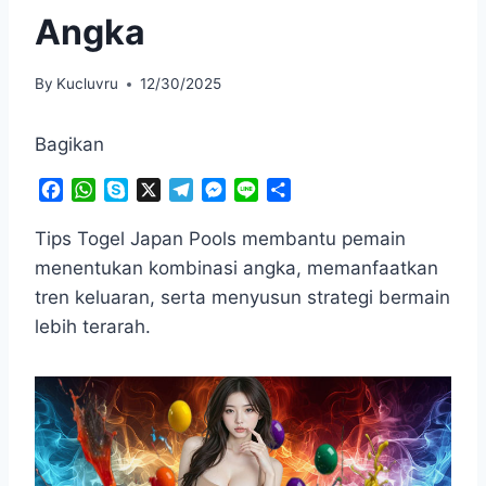
Angka
By
Kucluvru
12/30/2025
Bagikan
F
W
S
X
T
M
L
S
a
h
k
e
e
i
h
c
a
y
l
s
n
a
Tips Togel Japan Pools membantu pemain
e
t
p
e
s
e
r
menentukan kombinasi angka, memanfaatkan
b
s
e
g
e
e
tren keluaran, serta menyusun strategi bermain
o
A
r
n
lebih terarah.
o
p
a
g
k
p
m
e
r