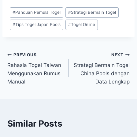
Post
#
Panduan Pemula Togel
#
Strategi Bermain Togel
Tags:
#
Tips Togel Japan Pools
#
Togel Online
Post
PREVIOUS
NEXT
Rahasia Togel Taiwan
Strategi Bermain Togel
navigation
Menggunakan Rumus
China Pools dengan
Manual
Data Lengkap
Similar Posts