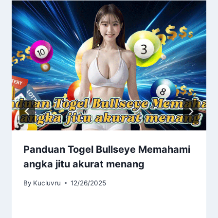
Panduan Togel Bullseye Memahami
angka jitu akurat menang
By
Kucluvru
12/26/2025