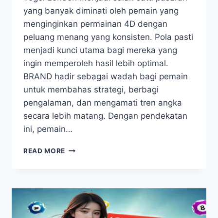
yang banyak diminati oleh pemain yang
menginginkan permainan 4D dengan
peluang menang yang konsisten. Pola pasti
menjadi kunci utama bagi mereka yang
ingin memperoleh hasil lebih optimal.
BRAND hadir sebagai wadah bagi pemain
untuk membahas strategi, berbagi
pengalaman, dan mengamati tren angka
secara lebih matang. Dengan pendekatan
ini, pemain…
POLA
READ MORE
PASTI
TOGEL
LONDON
DALAM
PERMAINAN
4D