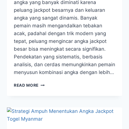
angka yang banyak diminati karena
peluang jackpot besarnya dan keluaran
angka yang sangat dinamis. Banyak
pemain masih mengandalkan tebakan
acak, padahal dengan trik modern yang
tepat, peluang mengincar angka jackpot
besar bisa meningkat secara signifikan.
Pendekatan yang sistematis, berbasis
analisis, dan cerdas memungkinkan pemain
menyusun kombinasi angka dengan lebih…
PANDUAN
READ MORE
TRIK
MODERN
MENGINCAR
ANGKA
JACKPOT
BESAR
TOGEL