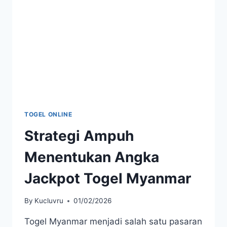
INDIA
TOGEL ONLINE
Strategi Ampuh
Menentukan Angka
Jackpot Togel Myanmar
By
Kucluvru
01/02/2026
Togel Myanmar menjadi salah satu pasaran