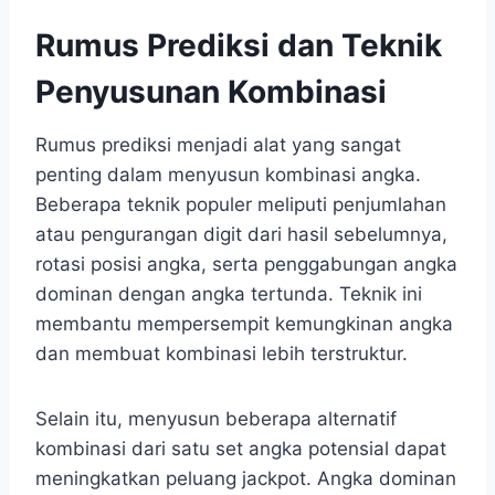
Rumus Prediksi dan Teknik
Penyusunan Kombinasi
Rumus prediksi menjadi alat yang sangat
penting dalam menyusun kombinasi angka.
Beberapa teknik populer meliputi penjumlahan
atau pengurangan digit dari hasil sebelumnya,
rotasi posisi angka, serta penggabungan angka
dominan dengan angka tertunda. Teknik ini
membantu mempersempit kemungkinan angka
dan membuat kombinasi lebih terstruktur.
Selain itu, menyusun beberapa alternatif
kombinasi dari satu set angka potensial dapat
meningkatkan peluang jackpot. Angka dominan