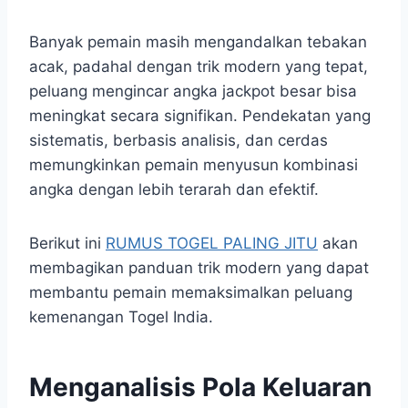
Banyak pemain masih mengandalkan tebakan
acak, padahal dengan trik modern yang tepat,
peluang mengincar angka jackpot besar bisa
meningkat secara signifikan. Pendekatan yang
sistematis, berbasis analisis, dan cerdas
memungkinkan pemain menyusun kombinasi
angka dengan lebih terarah dan efektif.
Berikut ini
RUMUS TOGEL PALING JITU
akan
membagikan panduan trik modern yang dapat
membantu pemain memaksimalkan peluang
kemenangan Togel India.
Menganalisis Pola Keluaran