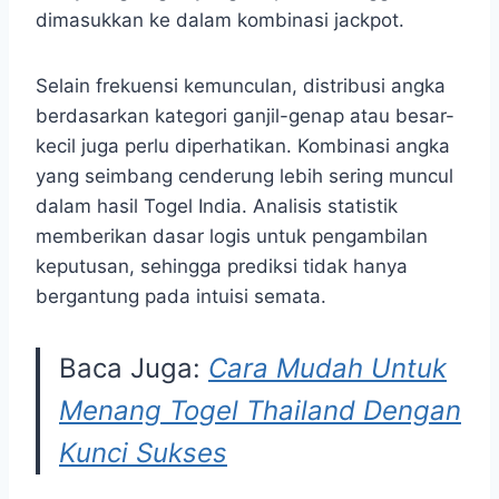
dimasukkan ke dalam kombinasi jackpot.
Selain frekuensi kemunculan, distribusi angka
berdasarkan kategori ganjil-genap atau besar-
kecil juga perlu diperhatikan. Kombinasi angka
yang seimbang cenderung lebih sering muncul
dalam hasil Togel India. Analisis statistik
memberikan dasar logis untuk pengambilan
keputusan, sehingga prediksi tidak hanya
bergantung pada intuisi semata.
Baca Juga:
Cara Mudah Untuk
Menang Togel Thailand Dengan
Kunci Sukses