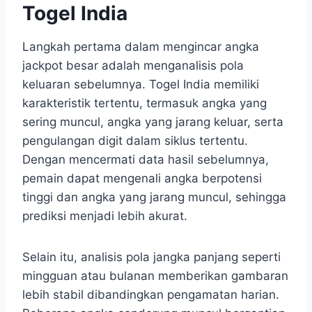
Togel India
Langkah pertama dalam mengincar angka
jackpot besar adalah menganalisis pola
keluaran sebelumnya. Togel India memiliki
karakteristik tertentu, termasuk angka yang
sering muncul, angka yang jarang keluar, serta
pengulangan digit dalam siklus tertentu.
Dengan mencermati data hasil sebelumnya,
pemain dapat mengenali angka berpotensi
tinggi dan angka yang jarang muncul, sehingga
prediksi menjadi lebih akurat.
Selain itu, analisis pola jangka panjang seperti
mingguan atau bulanan memberikan gambaran
lebih stabil dibandingkan pengamatan harian.