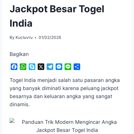
Jackpot Besar Togel
India
By
Kucluvru
01/02/2026
Bagikan
F
W
S
X
T
M
L
S
a
h
k
e
e
i
h
c
a
y
l
s
n
a
Togel India menjadi salah satu pasaran angka
e
t
p
e
s
e
r
yang banyak diminati karena peluang jackpot
b
s
e
g
e
e
besarnya dan keluaran angka yang sangat
o
A
r
n
dinamis.
o
p
a
g
k
p
m
e
r