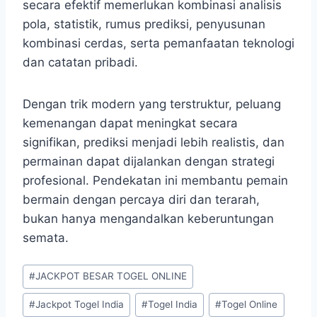
secara efektif memerlukan kombinasi analisis
pola, statistik, rumus prediksi, penyusunan
kombinasi cerdas, serta pemanfaatan teknologi
dan catatan pribadi.
Dengan trik modern yang terstruktur, peluang
kemenangan dapat meningkat secara
signifikan, prediksi menjadi lebih realistis, dan
permainan dapat dijalankan dengan strategi
profesional. Pendekatan ini membantu pemain
bermain dengan percaya diri dan terarah,
bukan hanya mengandalkan keberuntungan
semata.
Post
#
JACKPOT BESAR TOGEL ONLINE
Tags:
#
Jackpot Togel India
#
Togel India
#
Togel Online