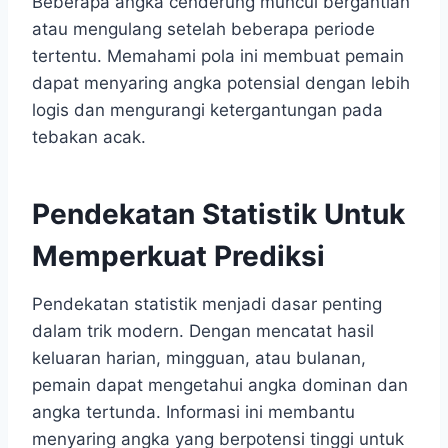
Beberapa angka cenderung muncul bergantian
atau mengulang setelah beberapa periode
tertentu. Memahami pola ini membuat pemain
dapat menyaring angka potensial dengan lebih
logis dan mengurangi ketergantungan pada
tebakan acak.
Pendekatan Statistik Untuk
Memperkuat Prediksi
Pendekatan statistik menjadi dasar penting
dalam trik modern. Dengan mencatat hasil
keluaran harian, mingguan, atau bulanan,
pemain dapat mengetahui angka dominan dan
angka tertunda. Informasi ini membantu
menyaring angka yang berpotensi tinggi untuk