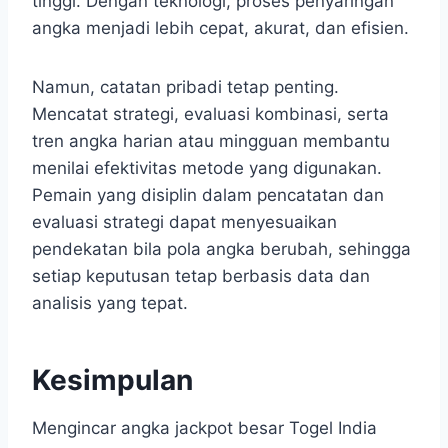
tinggi. Dengan teknologi, proses penyaringan
angka menjadi lebih cepat, akurat, dan efisien.
Namun, catatan pribadi tetap penting.
Mencatat strategi, evaluasi kombinasi, serta
tren angka harian atau mingguan membantu
menilai efektivitas metode yang digunakan.
Pemain yang disiplin dalam pencatatan dan
evaluasi strategi dapat menyesuaikan
pendekatan bila pola angka berubah, sehingga
setiap keputusan tetap berbasis data dan
analisis yang tepat.
Kesimpulan
Mengincar angka jackpot besar Togel India