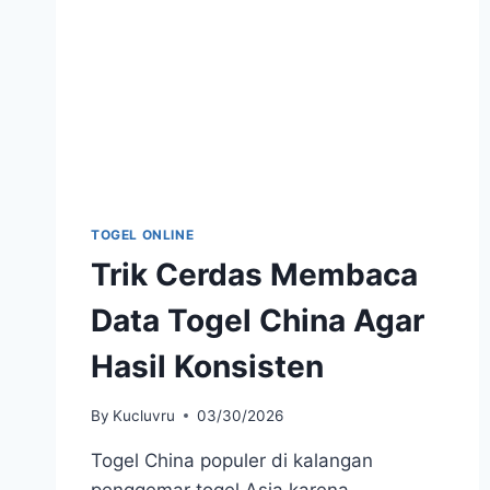
TOGEL ONLINE
Trik Cerdas Membaca
Data Togel China Agar
Hasil Konsisten
By
Kucluvru
03/30/2026
Togel China populer di kalangan
penggemar togel Asia karena