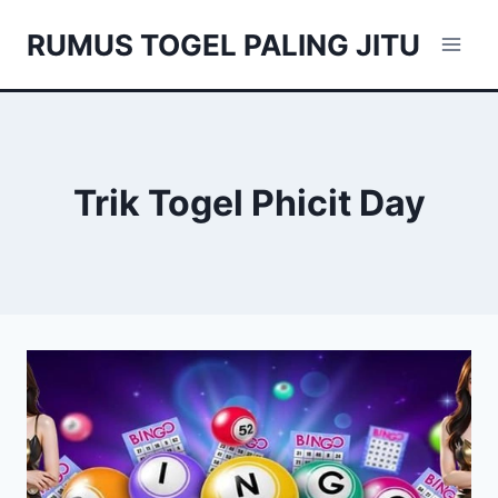
Skip
RUMUS TOGEL PALING JITU
to
content
Trik Togel Phicit Day