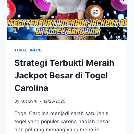
TOGEL ONLINE
Strategi Terbukti Meraih
Jackpot Besar di Togel
Carolina
By
Kucluvru
12/25/2025
Togel Carolina menjadi salah satu jenis
togel yang populer karena hadiah besar
dan peluang menang yang menarik.