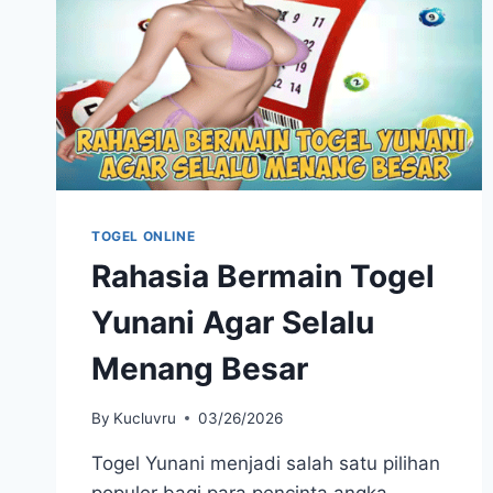
TOGEL ONLINE
Rahasia Bermain Togel
Yunani Agar Selalu
Menang Besar
By
Kucluvru
03/26/2026
Togel Yunani menjadi salah satu pilihan
populer bagi para pencinta angka