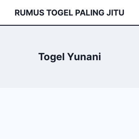
RUMUS TOGEL PALING JITU
Togel Yunani