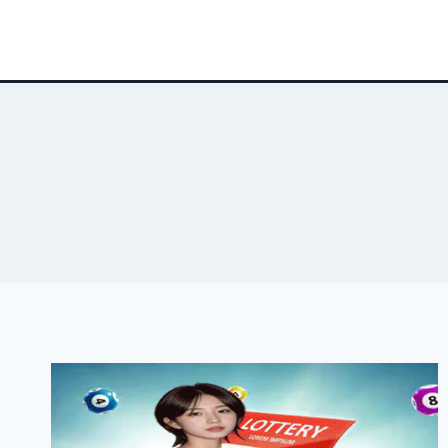
Skip
to
content