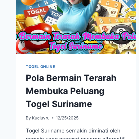
TOGEL ONLINE
Pola Bermain Terarah
Membuka Peluang
Togel Suriname
By
Kucluvru
12/25/2025
Togel Suriname semakin diminati oleh
pemain yang mencari pasaran alternatif