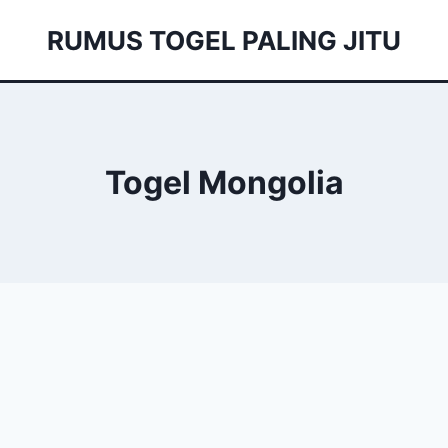
RUMUS TOGEL PALING JITU
Togel Mongolia