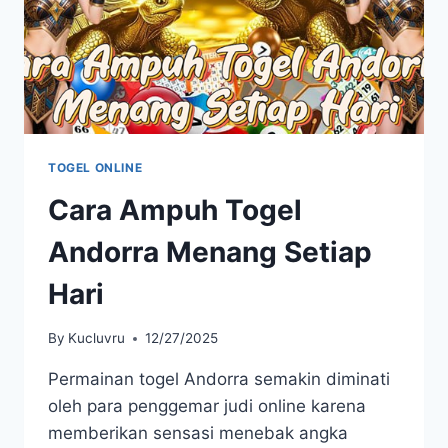
TOGEL ONLINE
Cara Ampuh Togel
Andorra Menang Setiap
Hari
By
Kucluvru
12/27/2025
Permainan togel Andorra semakin diminati
oleh para penggemar judi online karena
memberikan sensasi menebak angka