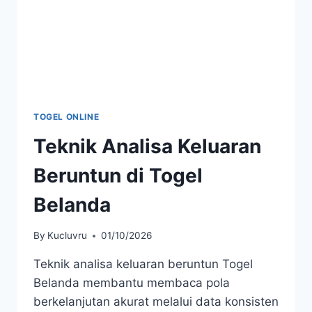
TOGEL ONLINE
Teknik Analisa Keluaran
Beruntun di Togel
Belanda
By
Kucluvru
01/10/2026
Teknik analisa keluaran beruntun Togel
Belanda membantu membaca pola
berkelanjutan akurat melalui data konsisten