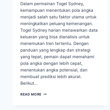
Dalam permainan Togel Sydney,
kemampuan menentukan pola angka
menjadi salah satu faktor utama untuk
meningkatkan peluang kemenangan.
Togel Sydney harian menawarkan data
keluaran yang bisa dianalisis untuk
menemukan tren tertentu. Dengan
panduan yang lengkap dan strategi
yang tepat, pemain dapat memahami
pola angka dengan lebih cepat,
menentukan angka potensial, dan
membuat prediksi lebih akurat.
Berikut…
PANDUAN
READ MORE
LENGKAP
MENENTUKAN
POLA