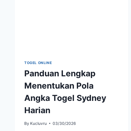
TOGEL ONLINE
Panduan Lengkap
Menentukan Pola
Angka Togel Sydney
Harian
By
Kucluvru
03/30/2026