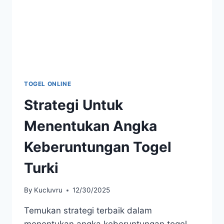
TOGEL ONLINE
Strategi Untuk
Menentukan Angka
Keberuntungan Togel
Turki
By
Kucluvru
12/30/2025
Temukan strategi terbaik dalam