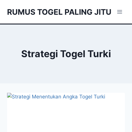
Skip
RUMUS TOGEL PALING JITU
to
content
Strategi Togel Turki