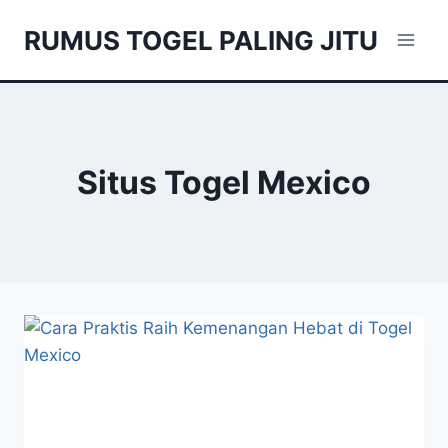
Skip
RUMUS TOGEL PALING JITU
to
content
Situs Togel Mexico