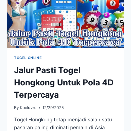
TOGEL ONLINE
Jalur Pasti Togel
Hongkong Untuk Pola 4D
Terpercaya
By
Kucluvru
12/29/2025
Togel Hongkong tetap menjadi salah satu
pasaran paling diminati pemain di Asia