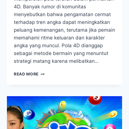
4D. Banyak rumor di komunitas
menyebutkan bahwa pengamatan cermat
terhadap tren angka dapat meningkatkan
peluang kemenangan, terutama jika pemain
memahami ritme keluaran dan karakter
angka yang muncul. Pola 4D dianggap
sebagai metode bermain yang menuntut
strategi matang karena melibatkan…
POLA
READ MORE
TERARAH
TOGEL
SYDNEY
UNTUK
PERMAINAN
4D
HARI
INI