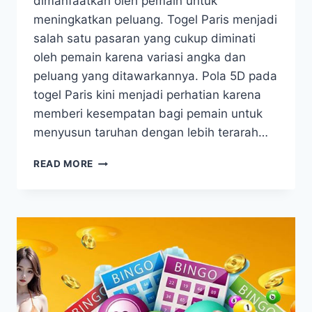
dimanfaatkan oleh pemain untuk
meningkatkan peluang. Togel Paris menjadi
salah satu pasaran yang cukup diminati
oleh pemain karena variasi angka dan
peluang yang ditawarkannya. Pola 5D pada
togel Paris kini menjadi perhatian karena
memberi kesempatan bagi pemain untuk
menyusun taruhan dengan lebih terarah…
ANGKA
READ MORE
TERARAH
TOGEL
PARIS
UNTUK
POLA
5D
MENARIK