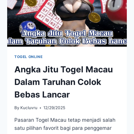
TOGEL ONLINE
Angka Jitu Togel Macau
Dalam Taruhan Colok
Bebas Lancar
By
Kucluvru
12/29/2025
Pasaran Togel Macau tetap menjadi salah
satu pilihan favorit bagi para penggemar