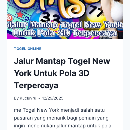
TOGEL ONLINE
Jalur Mantap Togel New
York Untuk Pola 3D
Terpercaya
By
Kucluvru
12/29/2025
me Togel New York menjadi salah satu
pasaran yang menarik bagi pemain yang
ingin menemukan jalur mantap untuk pola