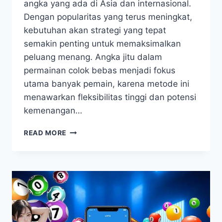
angka yang ada di Asia dan internasional.
Dengan popularitas yang terus meningkat,
kebutuhan akan strategi yang tepat
semakin penting untuk memaksimalkan
peluang menang. Angka jitu dalam
permainan colok bebas menjadi fokus
utama banyak pemain, karena metode ini
menawarkan fleksibilitas tinggi dan potensi
kemenangan…
ANGKA
READ MORE
JITU
TOGEL
MACAU
DALAM
TARUHAN
COLOK
BEBAS
LANCAR