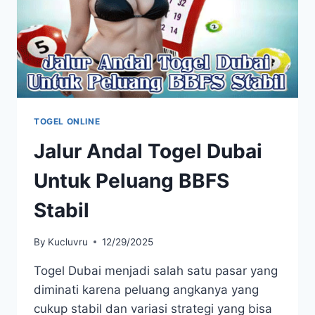
TOGEL ONLINE
Jalur Andal Togel Dubai
Untuk Peluang BBFS
Stabil
By
Kucluvru
12/29/2025
Togel Dubai menjadi salah satu pasar yang
diminati karena peluang angkanya yang
cukup stabil dan variasi strategi yang bisa