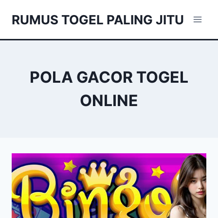
Skip
RUMUS TOGEL PALING JITU
to
content
POLA GACOR TOGEL
ONLINE