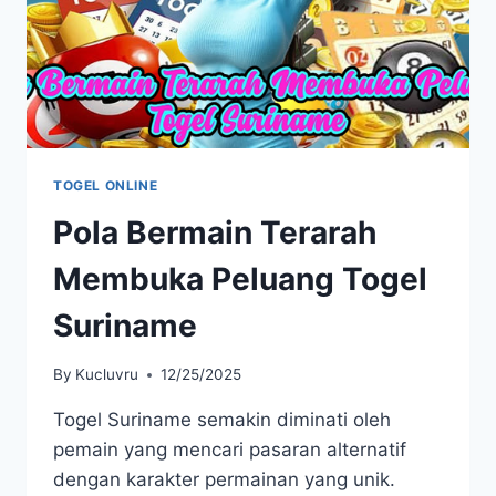
TOGEL ONLINE
Pola Bermain Terarah
Membuka Peluang Togel
Suriname
By
Kucluvru
12/25/2025
Togel Suriname semakin diminati oleh
pemain yang mencari pasaran alternatif
dengan karakter permainan yang unik.