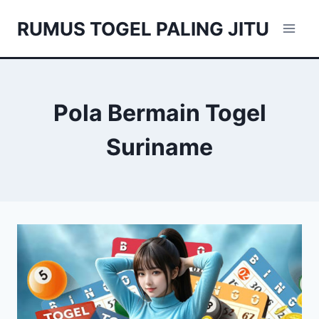
Skip
RUMUS TOGEL PALING JITU
to
content
Pola Bermain Togel
Suriname