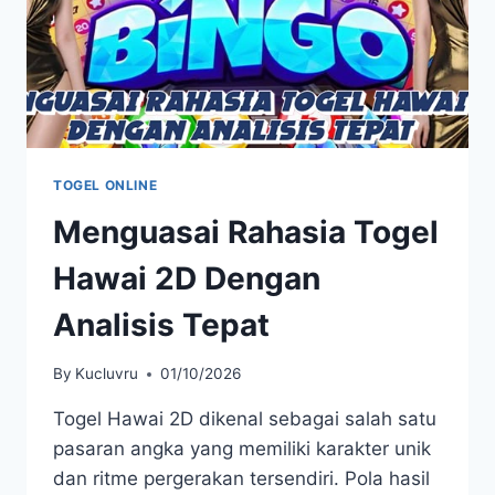
TOGEL ONLINE
Menguasai Rahasia Togel
Hawai 2D Dengan
Analisis Tepat
By
Kucluvru
01/10/2026
Togel Hawai 2D dikenal sebagai salah satu
pasaran angka yang memiliki karakter unik
dan ritme pergerakan tersendiri. Pola hasil