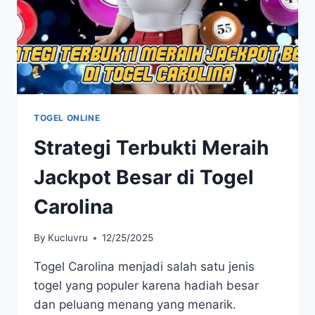
TOGEL ONLINE
Strategi Terbukti Meraih
Jackpot Besar di Togel
Carolina
By
Kucluvru
12/25/2025
Togel Carolina menjadi salah satu jenis
togel yang populer karena hadiah besar
dan peluang menang yang menarik.