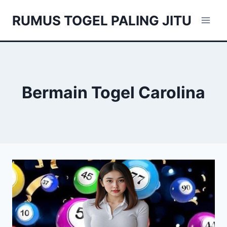
Skip
RUMUS TOGEL PALING JITU
to
content
Bermain Togel Carolina