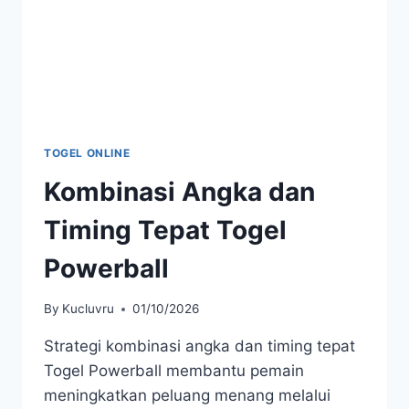
TOGEL ONLINE
Kombinasi Angka dan
Timing Tepat Togel
Powerball
By
Kucluvru
01/10/2026
Strategi kombinasi angka dan timing tepat
Togel Powerball membantu pemain
meningkatkan peluang menang melalui