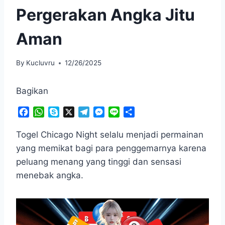
Pergerakan Angka Jitu
Aman
By
Kucluvru
12/26/2025
Bagikan
F
W
S
X
T
M
L
S
a
h
k
e
e
i
h
c
a
y
l
s
n
a
Togel Chicago Night selalu menjadi permainan
e
t
p
e
s
e
r
yang memikat bagi para penggemarnya karena
b
s
e
g
e
e
peluang menang yang tinggi dan sensasi
o
A
r
n
menebak angka.
o
p
a
g
k
p
m
e
r