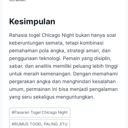
Kesimpulan
Rahasia togel Chicago Night bukan hanya soal
keberuntungan semata, tetapi kombinasi
pemahaman pola angka, strategi aman, dan
penggunaan teknologi. Pemain yang disiplin,
sabar, dan analitis memiliki peluang lebih tinggi
untuk meraih kemenangan. Dengan memahami
pergerakan angka dan menghindari kesalahan
umum, permainan ini bisa menjadi pengalaman
yang seru sekaligus menguntungkan.
Post
#
Pasaran Togel Chicago Night
Tags:
#
RUMUS TOGEL PALING JITU