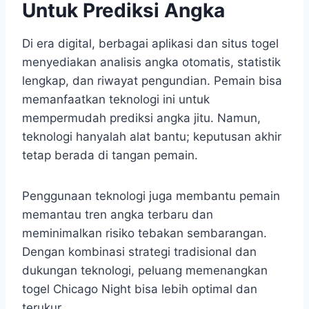
Untuk Prediksi Angka
Di era digital, berbagai aplikasi dan situs togel
menyediakan analisis angka otomatis, statistik
lengkap, dan riwayat pengundian. Pemain bisa
memanfaatkan teknologi ini untuk
mempermudah prediksi angka jitu. Namun,
teknologi hanyalah alat bantu; keputusan akhir
tetap berada di tangan pemain.
Penggunaan teknologi juga membantu pemain
memantau tren angka terbaru dan
meminimalkan risiko tebakan sembarangan.
Dengan kombinasi strategi tradisional dan
dukungan teknologi, peluang memenangkan
togel Chicago Night bisa lebih optimal dan
terukur.