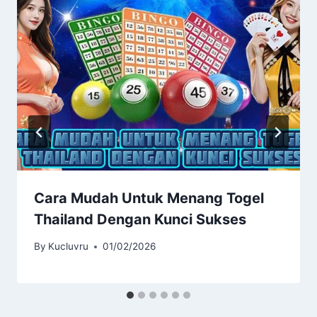
Cara Mudah Untuk Menang Togel
Thailand Dengan Kunci Sukses
By
Kucluvru
01/02/2026