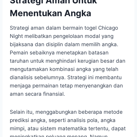
Strategi Aman Untuk
Menentukan Angka
Strategi aman dalam bermain togel Chicago
Night melibatkan pengelolaan modal yang
bijaksana dan disiplin dalam memilih angka.
Pemain sebaiknya menetapkan batasan
taruhan untuk menghindari kerugian besar dan
mengutamakan kombinasi angka yang telah
dianalisis sebelumnya. Strategi ini membantu
menjaga permainan tetap menyenangkan dan
aman secara finansial.
Selain itu, menggabungkan beberapa metode
prediksi angka, seperti analisis pola, angka
mimpi, atau sistem matematika tertentu, dapat
meningkatkan peluang menang. Namun,