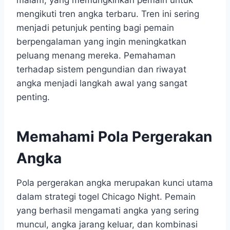
mengikuti tren angka terbaru. Tren ini sering
menjadi petunjuk penting bagi pemain
berpengalaman yang ingin meningkatkan
peluang menang mereka. Pemahaman
terhadap sistem pengundian dan riwayat
angka menjadi langkah awal yang sangat
penting.
Memahami Pola Pergerakan
Angka
Pola pergerakan angka merupakan kunci utama
dalam strategi togel Chicago Night. Pemain
yang berhasil mengamati angka yang sering
muncul, angka jarang keluar, dan kombinasi