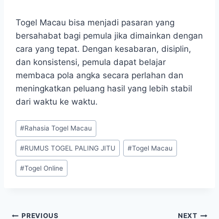
Togel Macau bisa menjadi pasaran yang
bersahabat bagi pemula jika dimainkan dengan
cara yang tepat. Dengan kesabaran, disiplin,
dan konsistensi, pemula dapat belajar
membaca pola angka secara perlahan dan
meningkatkan peluang hasil yang lebih stabil
dari waktu ke waktu.
Post
#
Rahasia Togel Macau
Tags:
#
RUMUS TOGEL PALING JITU
#
Togel Macau
#
Togel Online
Post
PREVIOUS
NEXT