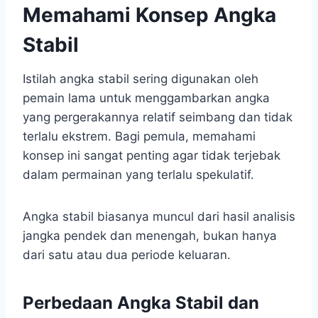
Memahami Konsep Angka
Stabil
Istilah angka stabil sering digunakan oleh
pemain lama untuk menggambarkan angka
yang pergerakannya relatif seimbang dan tidak
terlalu ekstrem. Bagi pemula, memahami
konsep ini sangat penting agar tidak terjebak
dalam permainan yang terlalu spekulatif.
Angka stabil biasanya muncul dari hasil analisis
jangka pendek dan menengah, bukan hanya
dari satu atau dua periode keluaran.
Perbedaan Angka Stabil dan