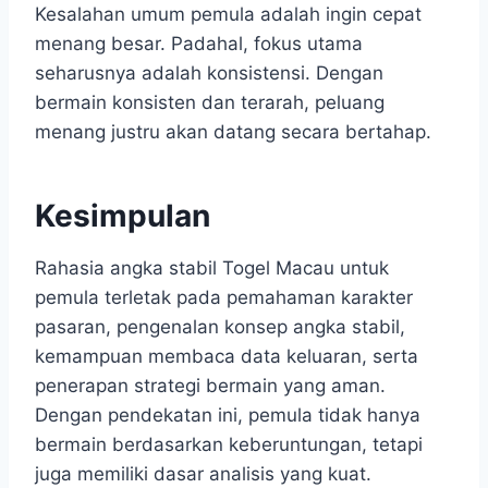
Kesalahan umum pemula adalah ingin cepat
menang besar. Padahal, fokus utama
seharusnya adalah konsistensi. Dengan
bermain konsisten dan terarah, peluang
menang justru akan datang secara bertahap.
Kesimpulan
Rahasia angka stabil Togel Macau untuk
pemula terletak pada pemahaman karakter
pasaran, pengenalan konsep angka stabil,
kemampuan membaca data keluaran, serta
penerapan strategi bermain yang aman.
Dengan pendekatan ini, pemula tidak hanya
bermain berdasarkan keberuntungan, tetapi
juga memiliki dasar analisis yang kuat.