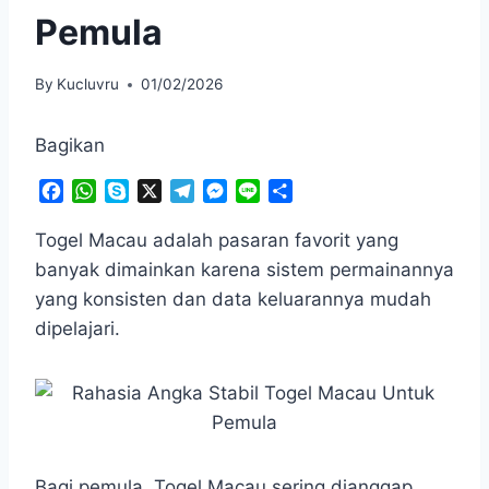
Pemula
By
Kucluvru
01/02/2026
Bagikan
F
W
S
X
T
M
L
S
a
h
k
e
e
i
h
c
a
y
l
s
n
a
Togel Macau adalah pasaran favorit yang
e
t
p
e
s
e
r
banyak dimainkan karena sistem permainannya
b
s
e
g
e
e
yang konsisten dan data keluarannya mudah
o
A
r
n
dipelajari.
o
p
a
g
k
p
m
e
r
Bagi pemula, Togel Macau sering dianggap